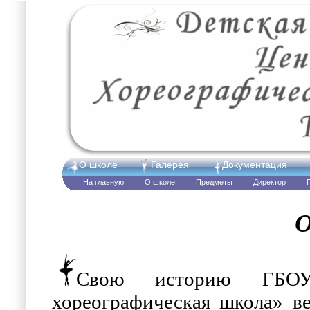
О школе
Галерея
Документация
На главную
О школе
Предметы
Директор
О
Свою историю ГБОУ
хореографическая школа» ве