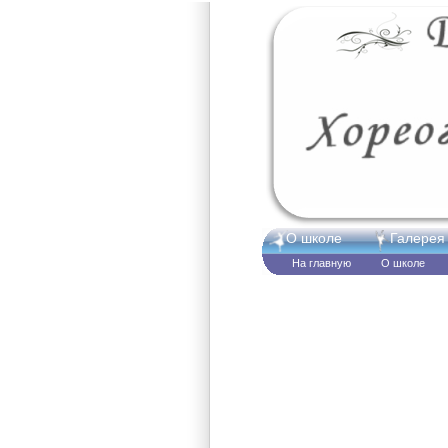
О школе
Галерея
На главную
О школе